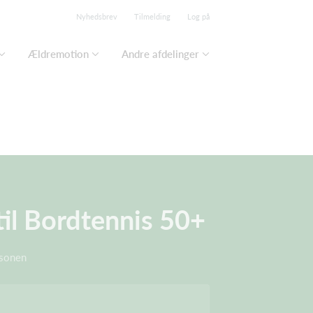
Nyhedsbrev
Tilmelding
Log på
Ældremotion
Andre afdelinger
til Bordtennis 50+
æsonen