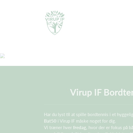
Virup IF Bordte
Har du lyst til at spille bordtennis i et hyggel
Bat50
i Virup IF måske noget for dig.
Vi træner hver
fredag,
hvor der er fokus på 