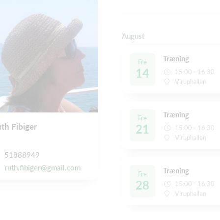
August
Træning
Fre
14
15:00 - 16:30
Viruphallen
Træning
Fre
th Fibiger
21
15:00 - 16:30
Viruphallen
51888949
ruth.fibiger@gmail.com
Træning
Fre
28
15:00 - 16:30
Viruphallen