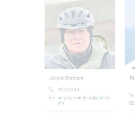
Jesper Bentsen
Ru
29704544
perjesperbentsen@gmail.c
om