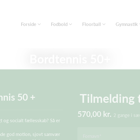
Forside
Fodbold
Floorball
Gymnastik
Bordtennis 50+
Tilmelding 
nnis 50 +
570,00 kr.
2 gange i s
igt og socialt fællesskab? Så er
både god motion, sjovt samvær
Fornavn