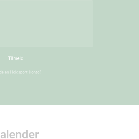
Tilmeld
ede en Holdsport-konto?
Log på
alender