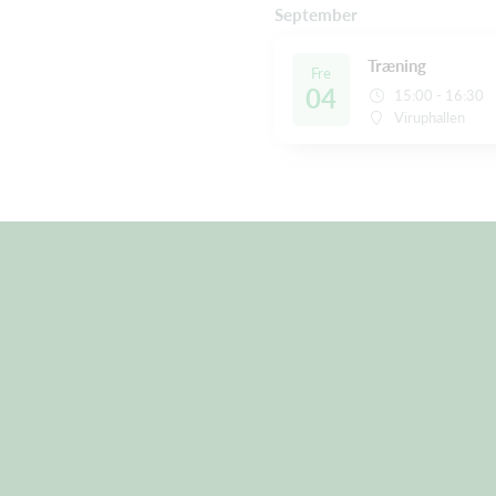
September
Træning
Fre
04
15:00 - 16:30
Viruphallen