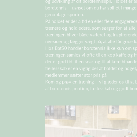
og udvikling af dit bordtennisspil. Holdet er å
bordtennis – uanset om du har spillet i mange 
genoptage sporten.
På holdet er der altid en eller flere engagered
trænere og holdledere, som sørger for, at alle
træningen bliver både varieret og inspirerende.
niveauer og lægger vægt på, at alle får gode 
Hos Bat50 handler bordtennis ikke kun om spi
træningen samles vi ofte til en kop kaffe og 
der er god tid til en snak og til at lære hinan
fællesskab er en vigtig del af holdet og noge
medlemmer sætter stor pris på.
Kom og prøv en træning – vi glæder os til at
af bordtennis, motion, fællesskab og godt hu