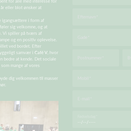
bent for alle med interesse for
år eller blot ønsker at
Efternavn
e igangsættere i form af
 føler sig velkomne, og at
 Vi spiller på tværs af
Gade
kampe og en positiv oplevelse.
llet ved bordet. Efter
hyggeligt samvær i
Café V
, hvor
Postnummer
B
den bedre at kende. Det sociale
t, som mange af vores
 byde dig velkommen til masser
Mobil
mør.
E-mail
Fødselsdag