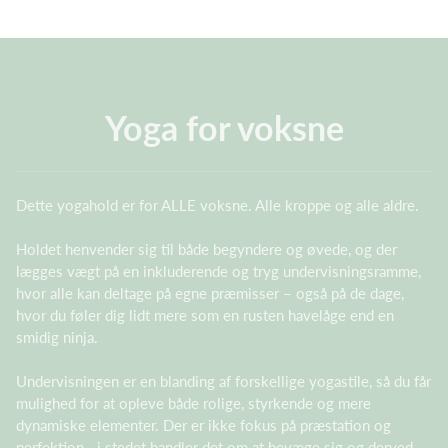
Yoga for voksne
Dette yogahold er for ALLE voksne. Alle kroppe og alle aldre.
Holdet henvender sig til både begyndere og øvede, og der
lægges vægt på en inkluderende og tryg undervisningsramme,
hvor alle kan deltage på egne præmisser – også på de dage,
hvor du føler dig lidt mere som en rusten havelåge end en
smidig ninja.
Undervisningen er en blanding af forskellige yogastile, så du får
mulighed for at opleve både rolige, styrkende og mere
dynamiske elementer. Der er ikke fokus på præstation og
perfektion– i stedet handler det om at bevæge sig og derved