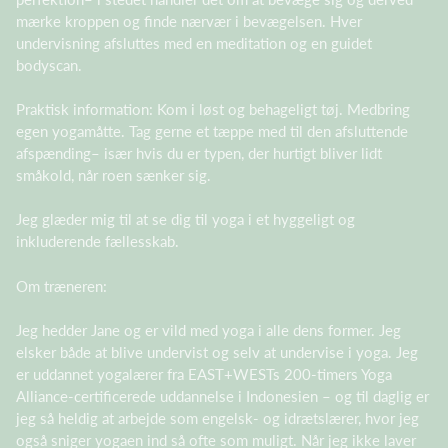
mærke kroppen og finde nærvær i bevægelsen. Hver
undervisning afsluttes med en meditation og en guidet
bodyscan.
Praktisk information: Kom i løst og behageligt tøj. Medbring
egen yogamåtte. Tag gerne et tæppe med til den afsluttende
afspænding– især hvis du er typen, der hurtigt bliver lidt
småkold, når roen sænker sig.
Jeg glæder mig til at se dig til yoga i et hyggeligt og
inkluderende fællesskab.
Om træneren:
Jeg hedder Jane og er vild med yoga i alle dens former. Jeg
elsker både at blive undervist og selv at undervise i yoga. Jeg
er uddannet yogalærer fra EAST+WESTs 200-timers Yoga
Alliance-certificerede uddannelse i Indonesien – og til daglig er
jeg så heldig at arbejde som engelsk- og idrætslærer, hvor jeg
også sniger yogaen ind så ofte som muligt. Når jeg ikke laver