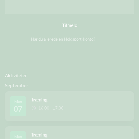
Tilmeld
Har du allerede en Holdsport-konto?
Log på
Aktiviteter
September
Træning
Man
07
16:00 - 17:00
Træning
Man