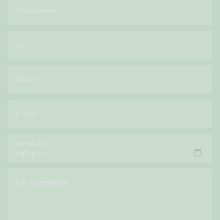
Postnummer
By
Mobil
E-mail
Fødselsdag
Evt. kommentar