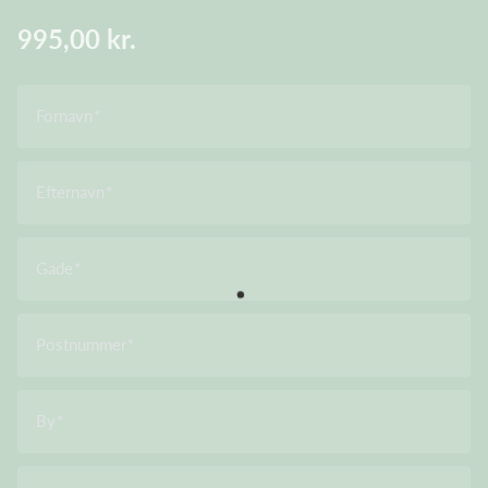
995,00 kr.
Fornavn
Efternavn
Gade
Postnummer
By