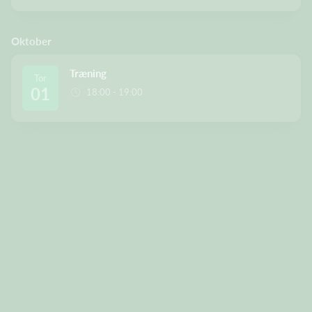
Oktober
Træning
Tor
01
18:00 - 19:00
F
orældrehåndbold.pdf