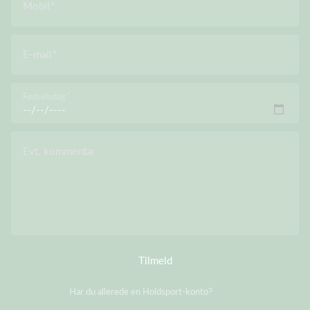
Mobil
E-mail
Fødselsdag
Evt. kommentar
Tilmeld
Har du allerede en Holdsport-konto?
Log på