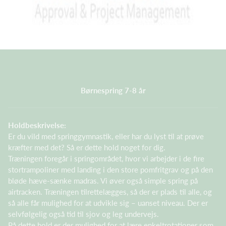
Børnespring 7-8 år
Holdbeskrivelse:
Er du vild med springgymnastik, eller har du lyst til at prøve
kræfter med det? Så er dette hold noget for dig.
Træningen foregår i springområdet, hvor vi arbejder i de fire
stortrampoliner med landing i den store pomfritgrav og på den
bløde hæve-sænke madras. Vi øver også simple spring på
airtracken. Træningen tilrettelægges, så der er plads til alle, og
så alle får mulighed for at udvikle sig – uanset niveau. Der er
selvfølgelig også tid til sjov og leg undervejs.
På dette hold er der mulighed for at lære enkeltrotationer som