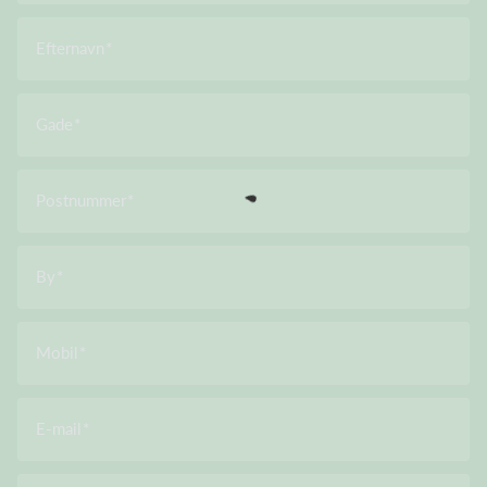
Efternavn
Gade
Postnummer
By
Mobil
E-mail