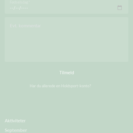
Fødselsdag
Evt. kommentar
Tilmeld
Har du allerede en Holdsport-konto?
Log på
Aktiviteter
September