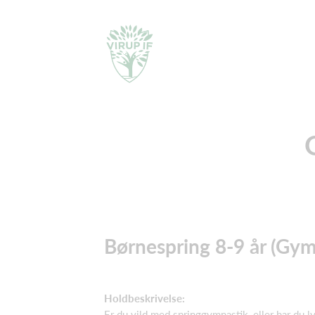
Børnespring 8-9 år (Gym
Holdbeskrivelse:
Er du vild med springgymnastik, eller har du ly