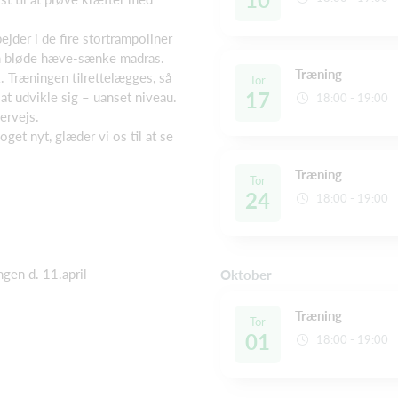
ejder i de fire stortrampoliner
en bløde hæve-sænke madras.
Træning
k. Træningen tilrettelægges, så
Tor
17
r at udvikle sig – uanset niveau.
18:00 - 19:00
dervejs.
oget nyt, glæder vi os til at se
Træning
Tor
24
18:00 - 19:00
ngen d. 11.april
Oktober
Træning
Tor
01
18:00 - 19:00