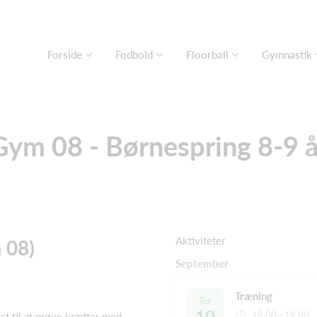
Forside
Fodbold
Floorball
Gymnastik
Gym 08 - Børnespring 8-9 å
Aktiviteter
 08)
September
Træning
Tor
10
18:00 - 19:00
st til at prøve kræfter med