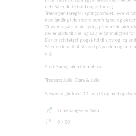
det? Så er dette hold noget for dig.
Træningen foregår i springområdet, hvor vi arb
med landing i den store pomfritgrav og på d
Vi øver også simple spring på den lille airtrac
der er plads til alle, og så alle får mulighed fo
Der er selvfølgelig også tid til sjov og leg un
Så er du klar til at få sved på panden og lære n
dig.
Sted: Springsalen i Viruphuset
Trænere: Julie, Clara & Julie
Sæsonen går fra d. 10. sep til og med opvisni
Tilmeldingen er åben
0 / 20