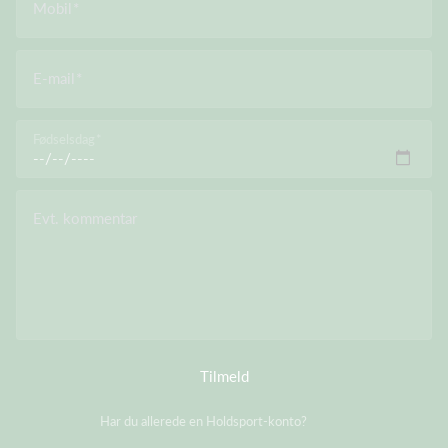
Mobil
E-mail
Fødselsdag
Evt. kommentar
Tilmeld
Har du allerede en Holdsport-konto?
Log på