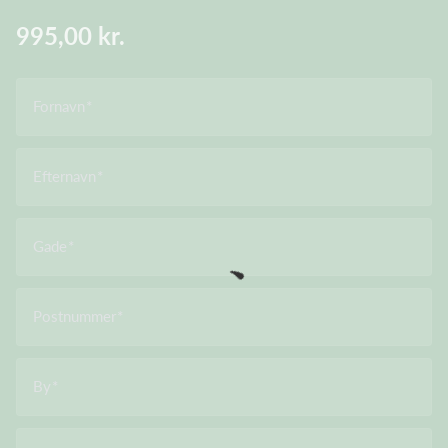
995,00 kr.
Fornavn
Efternavn
Gade
Postnummer
By