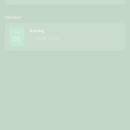
Oktober
Træning
Tor
01
16:00 - 17:00
F
orældrehåndbold.pdf