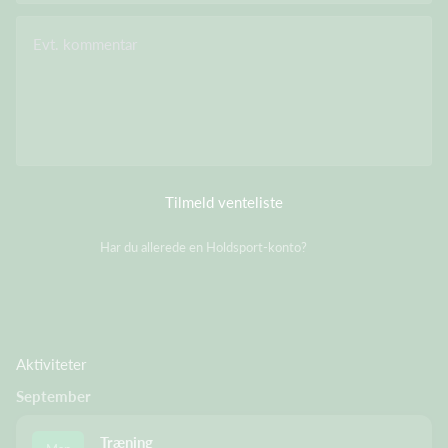
Evt. kommentar
Tilmeld venteliste
Har du allerede en Holdsport-konto?
Log på
Aktiviteter
September
Træning