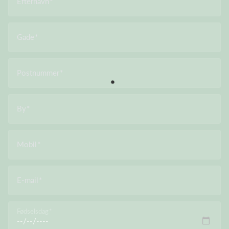
Efternavn
Gade
Postnummer
By
Mobil
E-mail
Fødselsdag